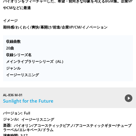
バイオリンをフィーチャーした、希望・前向きな印象を与えるBGM集。企業VP
やCMなどに最適
イメージ
期待感/わくわく/爽快/幕開け/前進/企業VP/CM/イノベーション
収録曲数
20曲
収録シリーズ名
メインライブラリーシリーズ（AL）
ジャンル
イージーリスニング
AL-836 M-01
Sunlight for the Future
Full
イージーリスニング
バイオリン/アコースティックピアノ/アコースティックギター/チューブ
ラーベル/エレキベース/ドラム
3:17