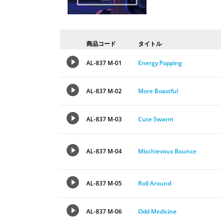
商品コード
タイトル
AL-837 M-01
Energy Popping
AL-837 M-02
More Boastful
AL-837 M-03
Cute Swarm
AL-837 M-04
Mischievous Bounce
AL-837 M-05
Roll Around
AL-837 M-06
Odd Medicine