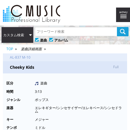
カスタム検索
楽曲
アルバム
TOP
楽曲詳細画面
AL-837 M-10
Cheeky Kids
Full
区分
楽曲
時間
3:13
ジャンル
ポップス
楽器
エレキギター/シンセサイザー/エレキベース/シンセドラ
ム
キー
メジャー
テンポ
ミドル