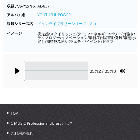
収録アルバムNo.
AL-837
アルバム名
YOUTHFUL POWER
収録シリーズ名
メインライブラリーシリーズ（AL）
イメージ
疾走感/スタイリッシュ/クール/エネルギー/パワー/力強さ/
テクノロジー/イノベーション/革新/前進/躍進/発展/幕開け/
兆し/期待感/CM/バラエティ/イベント/ドラマ
Seek
Current
03:12
/ 03:13
time
Play
Toggle
Mute
TOP
C MUSIC Professional Libraryとは？
ご利用の流れ