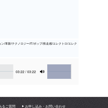
/革新/テクノロジー/IT/ポップ/疾走感/エレクトロ/エレク
Volume
Current
03:22
/ 03:22
time
Toggle
Mute
あるご質問
お申し込み・お問い合わせ