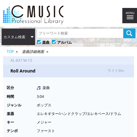
カスタム検索
楽曲
アルバム
TOP
楽曲詳細画面
AL-837 M-15
Roll Around
ライトVer.
区分
楽曲
時間
3:04
ジャンル
ポップス
楽器
エレキギター/ハンドクラップ/エレキベース/ドラム
キー
メジャー
テンポ
ファースト