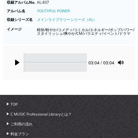
収録アルバムNo.
AL-837
アルバム名
YOUTHFUL POWER
収録シリーズ名
メインライブラリーシリーズ（AL）
イメージ
軽快/軽やか/コメディ/コミカル/エネルギー/ポップ/パワー/
スタイリッシュ/爽やか/CM/バラエティ/イベント/ドラマ
Seek
Current
03:04
/ 03:04
time
Play
Toggle
Mute
TOP
C MUSIC Professional Libraryとは？
ご利用の流れ
料金プラン