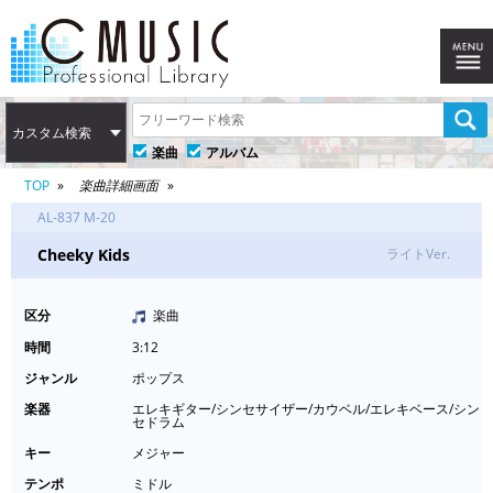
カスタム検索
楽曲
アルバム
TOP
楽曲詳細画面
AL-837 M-20
Cheeky Kids
ライトVer.
区分
楽曲
時間
3:12
ジャンル
ポップス
楽器
エレキギター/シンセサイザー/カウベル/エレキベース/シン
セドラム
キー
メジャー
テンポ
ミドル