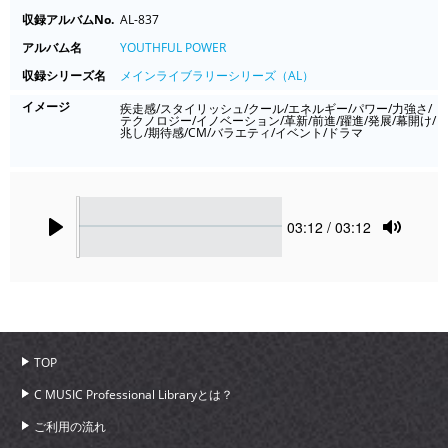
収録アルバムNo.
AL-837
アルバム名
YOUTHFUL POWER
収録シリーズ名
メインライブラリーシリーズ（AL）
イメージ
疾走感/スタイリッシュ/クール/エネルギー/パワー/力強さ/
テクノロジー/イノベーション/革新/前進/躍進/発展/幕開け/
兆し/期待感/CM/バラエティ/イベント/ドラマ
Seek
Current
03:12
/ 03:12
time
Play
Toggle
Mute
TOP
C MUSIC Professional Libraryとは？
ご利用の流れ