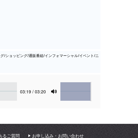
ング/ショッピング/通販番組/インフォマーシャル/イベント/ニ
Volume
Current
03:19
/ 03:20
time
Toggle
Mute
あるご質問
お申し込み・お問い合わせ