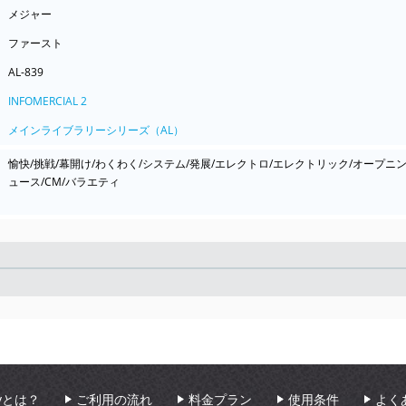
メジャー
ファースト
AL-839
INFOMERCIAL 2
メインライブラリーシリーズ（AL）
愉快/挑戦/幕開け/わくわく/システム/発展/エレクトロ/エレクトリック/オープニ
ュース/CM/バラエティ
Seek
aryとは？
ご利用の流れ
料金プラン
使用条件
よく