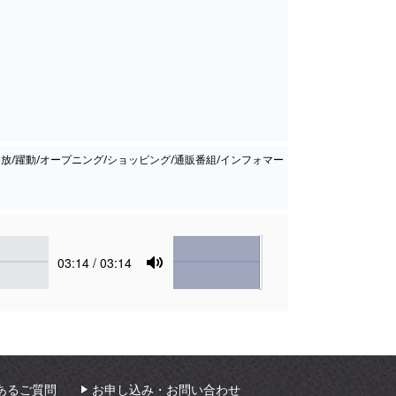
開放/躍動/オープニング/ショッピング/通販番組/インフォマー
Volume
Current
03:14
/ 03:14
time
Toggle
Mute
あるご質問
お申し込み・お問い合わせ