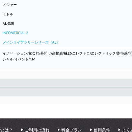
メジャー
ミドル
AL-839
INFOMERCIAL 2
メインライブラリーシリーズ（AL）
イノベーション/都会的/幕開け/高揚感/挑戦/エレクトロ/エレクトリック/期待感/
シャル/イベント/CM
Seek
aryとは？
ご利用の流れ
料金プラン
使用条件
よく