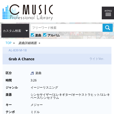
カスタム検索
楽曲
アルバム
TOP
楽曲詳細画面
AL-839 M-18
Grab A Chance
ライトVer.
区分
楽曲
時間
3:26
ジャンル
イージーリスニング
楽器
シンセサイザー/エレキギター/オーケストラヒット/エレキ
ベース/シンセドラム
キー
メジャー
テンポ
ミドル