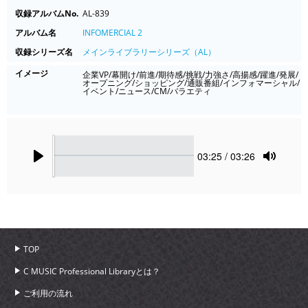
収録アルバムNo.
AL-839
アルバム名
INFOMERCIAL 2
収録シリーズ名
メインライブラリーシリーズ（AL）
イメージ
企業VP/幕開け/前進/期待感/挑戦/力強さ/高揚感/躍進/発展/
オープニング/ショッピング/通販番組/インフォマーシャル/
イベント/ニュース/CM/バラエティ
Seek
Current
03:25
/ 03:26
time
Play
Toggle
Mute
TOP
C MUSIC Professional Libraryとは？
ご利用の流れ