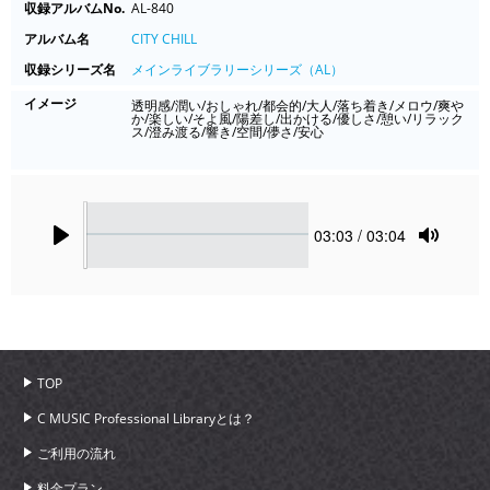
収録アルバムNo.
AL-840
アルバム名
CITY CHILL
収録シリーズ名
メインライブラリーシリーズ（AL）
イメージ
透明感/潤い/おしゃれ/都会的/大人/落ち着き/メロウ/爽や
か/楽しい/そよ風/陽差し/出かける/優しさ/憩い/リラック
ス/澄み渡る/響き/空間/儚さ/安心
Seek
Current
03:03
/ 03:04
time
Play
Toggle
Mute
TOP
C MUSIC Professional Libraryとは？
ご利用の流れ
料金プラン