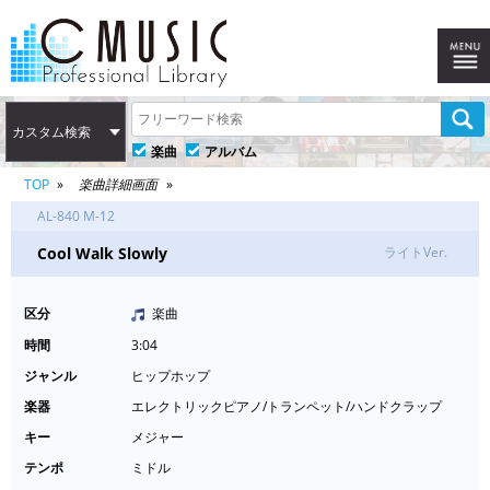
カスタム検索
楽曲
アルバム
TOP
楽曲詳細画面
AL-840 M-12
Cool Walk Slowly
ライトVer.
区分
楽曲
時間
3:04
ジャンル
ヒップホップ
楽器
エレクトリックピアノ/トランペット/ハンドクラップ
キー
メジャー
テンポ
ミドル