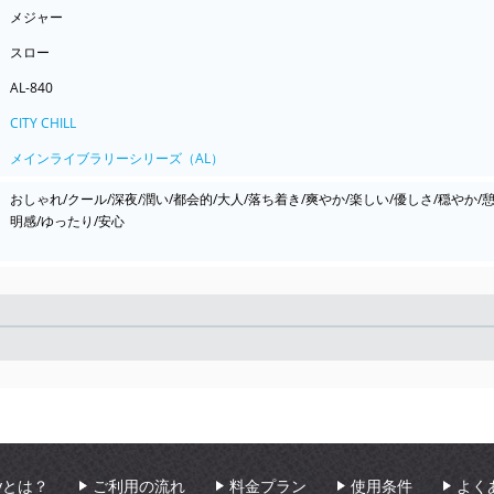
メジャー
スロー
AL-840
CITY CHILL
メインライブラリーシリーズ（AL）
おしゃれ/クール/深夜/潤い/都会的/大人/落ち着き/爽やか/楽しい/優しさ/穏やか/
明感/ゆったり/安心
Seek
aryとは？
ご利用の流れ
料金プラン
使用条件
よく