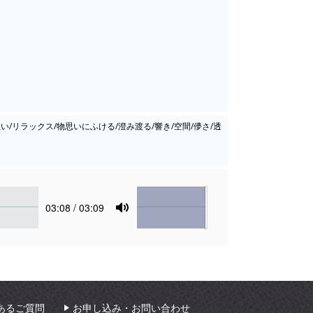
憩い/リラックス/物思いにふける/澄み渡る/響き/空間/儚さ/透
Volume
Current
03:08
/ 03:09
time
Toggle
Mute
あるご質問
お申し込み・お問い合わせ