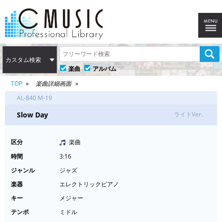
カスタム検索
楽曲
アルバム
TOP
楽曲詳細画面
AL-840 M-19
Slow Day
ライトVer.
区分
楽曲
時間
3:16
ジャンル
ジャズ
楽器
エレクトリックピアノ
キー
メジャー
テンポ
ミドル