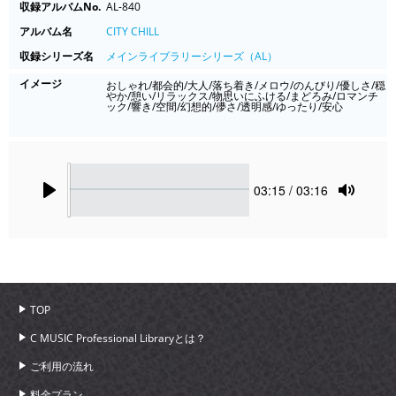
収録アルバムNo.
AL-840
アルバム名
CITY CHILL
収録シリーズ名
メインライブラリーシリーズ（AL）
イメージ
おしゃれ/都会的/大人/落ち着き/メロウ/のんびり/優しさ/穏
やか/憩い/リラックス/物思いにふける/まどろみ/ロマンチ
ック/響き/空間/幻想的/儚さ/透明感/ゆったり/安心
Seek
Current
03:15
/ 03:16
time
Play
Toggle
Mute
TOP
C MUSIC Professional Libraryとは？
ご利用の流れ
料金プラン