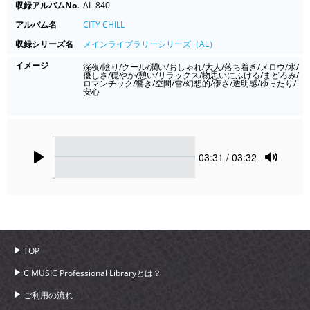
収録アルバムNo.
AL-840
アルバム名
CITY CHILL
収録シリーズ名
メインライブラリーシリーズ（AL）
イメージ
深夜/陰り/クール/潤い/おしゃれ/大人/落ち着き/メロウ/水/
優しさ/穏やか/憩い/リラックス/物思いにふける/まどろみ/
ロマンチック/響き/空間/雪/幻想的/儚さ/透明感/ゆったり/
安心
Seek
Current
03:31
/ 03:32
time
Play
Toggle
Mute
TOP
C MUSIC Professional Libraryとは？
ご利用の流れ