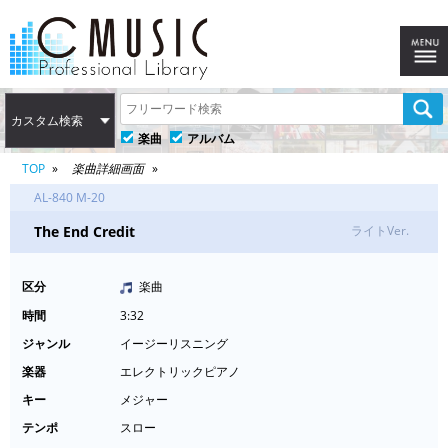
カスタム検索
楽曲
アルバム
TOP
楽曲詳細画面
AL-840 M-20
The End Credit
ライトVer.
区分
楽曲
時間
3:32
ジャンル
イージーリスニング
楽器
エレクトリックピアノ
キー
メジャー
テンポ
スロー