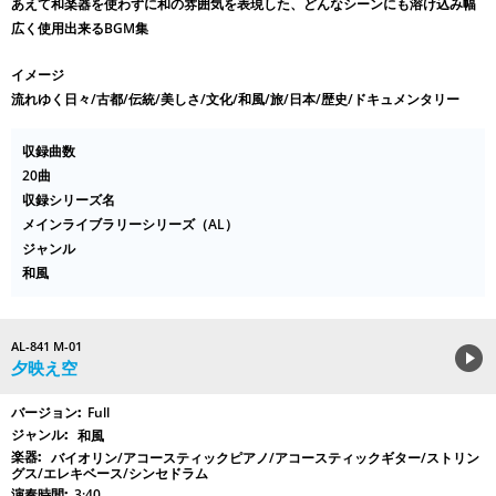
あえて和楽器を使わずに和の雰囲気を表現した、どんなシーンにも溶け込み幅
広く使用出来るBGM集
イメージ
流れゆく日々/古都/伝統/美しさ/文化/和風/旅/日本/歴史/ドキュメンタリー
収録曲数
20曲
収録シリーズ名
メインライブラリーシリーズ（AL）
ジャンル
和風
AL-841 M-01
夕映え空
Full
和風
バイオリン/アコースティックピアノ/アコースティックギター/ストリン
グス/エレキベース/シンセドラム
3:40