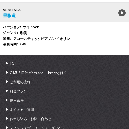
AL-841 M-20
星影道
ライトVer.
和風
アコースティックピアノ/バイオリン
3:49
TOP
C MUSIC Professional Libraryとは？
ご利用の流れ
料金プラン
使用条件
よくあるご質問
お申し込み・お問い合わせ
メインライブラリーシリーズ（AL）