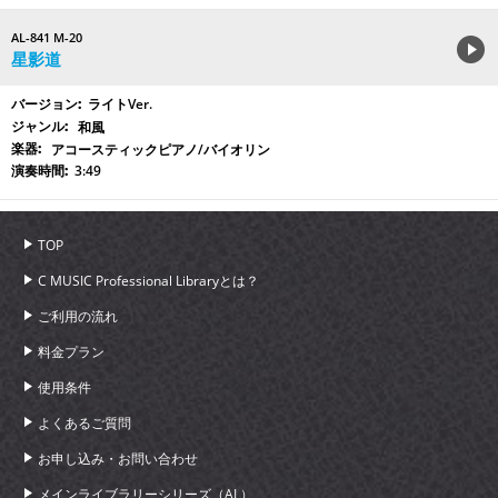
AL-841 M-20
星影道
ライトVer.
和風
アコースティックピアノ/バイオリン
3:49
TOP
C MUSIC Professional Libraryとは？
ご利用の流れ
料金プラン
使用条件
よくあるご質問
お申し込み・お問い合わせ
メインライブラリーシリーズ（AL）