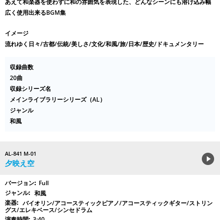
あえて和楽器を使わずに和の雰囲気を表現した、どんなシーンにも溶け込み幅
広く使用出来るBGM集
イメージ
流れゆく日々/古都/伝統/美しさ/文化/和風/旅/日本/歴史/ドキュメンタリー
収録曲数
20曲
収録シリーズ名
メインライブラリーシリーズ（AL）
ジャンル
和風
AL-841 M-01
夕映え空
Full
和風
バイオリン/アコースティックピアノ/アコースティックギター/ストリン
グス/エレキベース/シンセドラム
3:40