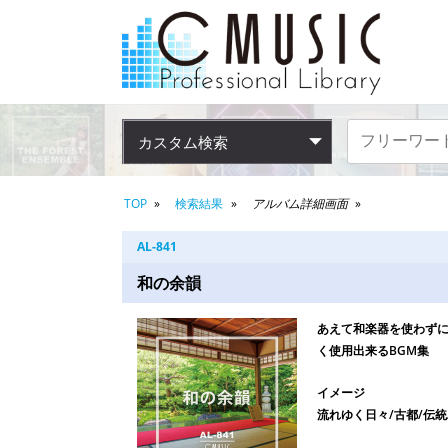
カスタム検索
TOP
検索結果
アルバム詳細画面
AL-841
和の余韻
あえて和楽器を使わず
く使用出来るBGM集
イメージ
流れゆく日々/古都/伝統