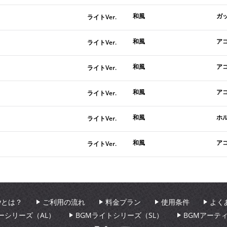
和風
ガ
ライトVer.
和風
ア
ライトVer.
和風
ア
ライトVer.
和風
ア
ライトVer.
和風
ホ
ライトVer.
和風
ア
ライトVer.
aryとは？
ご利用の流れ
料金プラン
使用条件
よく
ーシリーズ（AL）
BGMライトシリーズ（SL）
BGMアーテ