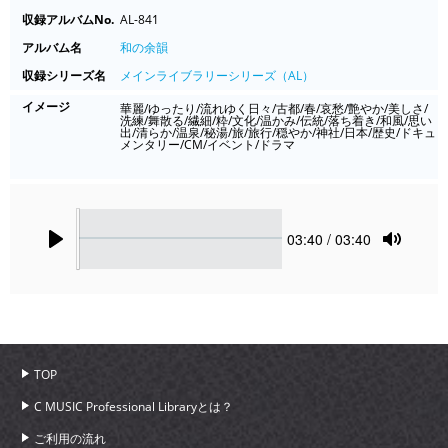
収録アルバムNo.
AL-841
アルバム名
和の余韻
収録シリーズ名
メインライブラリーシリーズ（AL）
イメージ
華麗/ゆったり/流れゆく日々/古都/春/哀愁/艶やか/美しさ/
洗練/舞散る/繊細/粋/文化/温かみ/伝統/落ち着き/和風/思い
出/清らか/温泉/秘湯/旅/旅行/穏やか/神社/日本/歴史/ドキュ
メンタリー/CM/イベント/ドラマ
Seek
Current
03:40
/ 03:40
time
Play
Toggle
Mute
TOP
C MUSIC Professional Libraryとは？
ご利用の流れ