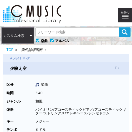
カスタム検索
楽曲
アルバム
TOP
楽曲詳細画面
AL-841 M-01
夕映え空
Full
区分
楽曲
時間
3:40
ジャンル
和風
楽器
バイオリン/アコースティックピアノ/アコースティックギ
ター/ストリングス/エレキベース/シンセドラム
キー
メジャー
テンポ
ミドル