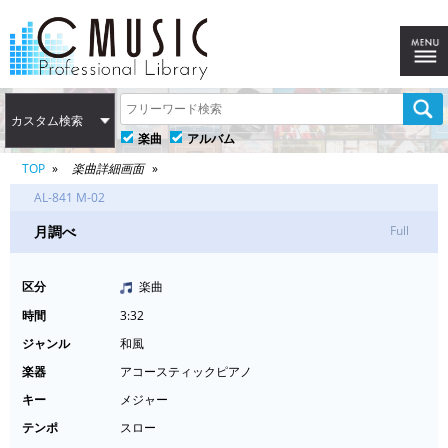
カスタム検索
楽曲
アルバム
TOP
楽曲詳細画面
AL-841 M-02
月調べ
Full
区分
楽曲
時間
3:32
ジャンル
和風
楽器
アコースティックピアノ
キー
メジャー
テンポ
スロー