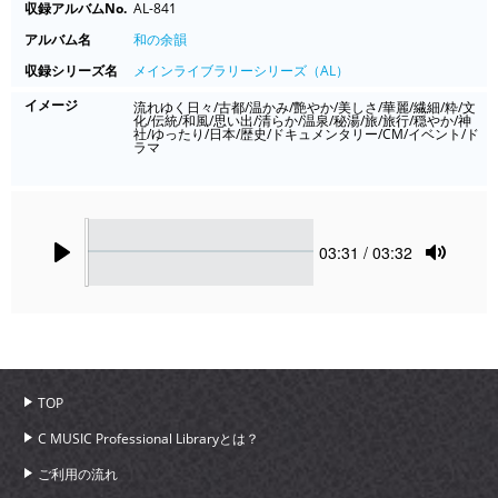
収録アルバムNo.
AL-841
アルバム名
和の余韻
収録シリーズ名
メインライブラリーシリーズ（AL）
イメージ
流れゆく日々/古都/温かみ/艶やか/美しさ/華麗/繊細/粋/文
化/伝統/和風/思い出/清らか/温泉/秘湯/旅/旅行/穏やか/神
社/ゆったり/日本/歴史/ドキュメンタリー/CM/イベント/ド
ラマ
Seek
Current
03:31
/ 03:32
time
Play
Toggle
Mute
TOP
C MUSIC Professional Libraryとは？
ご利用の流れ