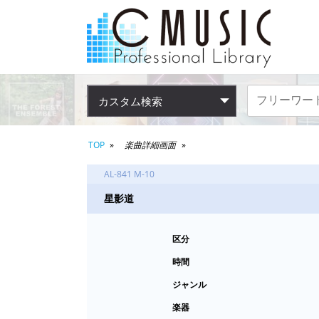
カスタム検索
TOP
楽曲詳細画面
AL-841 M-10
星影道
区分
時間
ジャンル
楽器