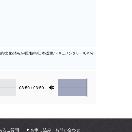
統/文化/清らか/匠/技術/日本/歴史/ドキュメンタリー/CM/イ
Volume
Current
03:50
/ 03:50
time
Toggle
Mute
あるご質問
お申し込み・お問い合わせ