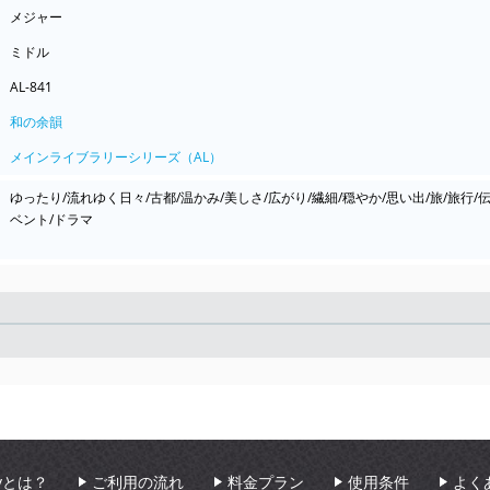
メジャー
ミドル
AL-841
和の余韻
メインライブラリーシリーズ（AL）
ゆったり/流れゆく日々/古都/温かみ/美しさ/広がり/繊細/穏やか/思い出/旅/旅行/伝
ベント/ドラマ
Seek
aryとは？
ご利用の流れ
料金プラン
使用条件
よく