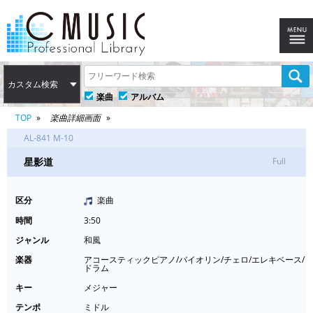
カスタム検索
楽曲
アルバム
TOP
楽曲詳細画面
AL-841 M-10
星影道
Full
区分
楽曲
時間
3:50
ジャンル
和風
楽器
アコースティックピアノ/バイオリン/チェロ/エレキベース/
ドラム
キー
メジャー
テンポ
ミドル