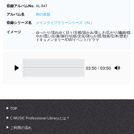
収録アルバムNo.
AL-841
アルバム名
和の余韻
収録シリーズ名
メインライブラリーシリーズ（AL）
イメージ
ゆったり/流れゆく日々/古都/温かみ/美しさ/広がり/繊細/穏
やか/思い出/旅/旅行/伝統/文化/清らか/匠/技術/日本/歴史/
ドキュメンタリー/CM/イベント/ドラマ
Seek
Current
03:50
/ 03:50
time
Play
Toggle
Mute
TOP
C MUSIC Professional Libraryとは？
ご利用の流れ