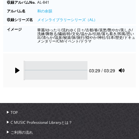
収録アルバムNo.
AL-841
アルバム名
和の余韻
収録シリーズ名
メインライブラリーシリーズ（AL）
イメージ
華麗/ゆったり/流れゆく日々/古都/春/哀愁/艶やか/美しさ/
洗練/舞散る/繊細/粋/文化/温かみ/伝統/落ち着き/和風/思い
出/清らか/温泉/秘湯/旅/旅行/穏やか/神社/日本/歴史/ドキュ
メンタリー/CM/イベント/ドラマ
Seek
Current
03:29
/ 03:29
time
Play
Toggle
Mute
TOP
C MUSIC Professional Libraryとは？
ご利用の流れ