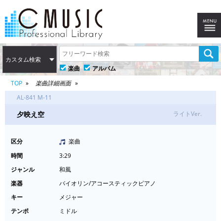
カスタム検索
楽曲
アルバム
TOP
楽曲詳細画面
AL-841 M-11
夕映え空
ライトVer.
区分
楽曲
時間
3:29
ジャンル
和風
楽器
バイオリン/アコースティックピアノ
キー
メジャー
テンポ
ミドル