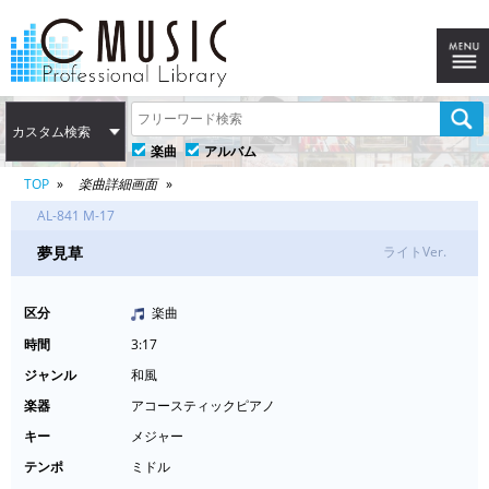
カスタム検索
楽曲
アルバム
TOP
楽曲詳細画面
AL-841 M-17
夢見草
ライトVer.
区分
楽曲
時間
3:17
ジャンル
和風
楽器
アコースティックピアノ
キー
メジャー
テンポ
ミドル