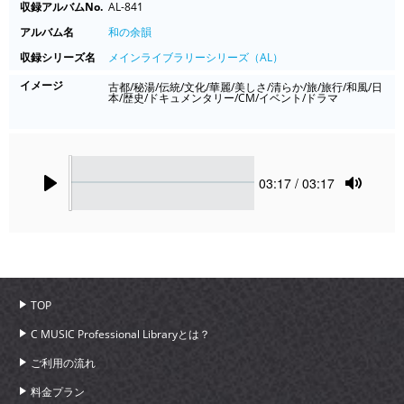
収録アルバムNo.
AL-841
アルバム名
和の余韻
収録シリーズ名
メインライブラリーシリーズ（AL）
イメージ
古都/秘湯/伝統/文化/華麗/美しさ/清らか/旅/旅行/和風/日
本/歴史/ドキュメンタリー/CM/イベント/ドラマ
Seek
Current
03:17
/ 03:17
time
Play
Toggle
Mute
TOP
C MUSIC Professional Libraryとは？
ご利用の流れ
料金プラン