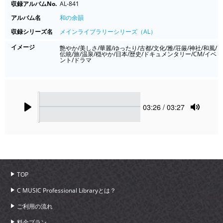
収録アルバムNo.
AL-841
アルバム名
和の余韻
収録シリーズ名
メインライブラリーシリーズ（AL）
イメージ
艶やか/美しさ/華麗/ゆったり/古都/文化/雅/荘厳/神社/和風/
伝統/旅/温泉/穏やか/日本/歴史/ドキュメンタリー/CM/イベ
ント/ドラマ
Seek
Current
03:26
/ 03:27
time
Play
Toggle
Mute
TOP
C MUSIC Professional Libraryとは？
ご利用の流れ
料金プラン