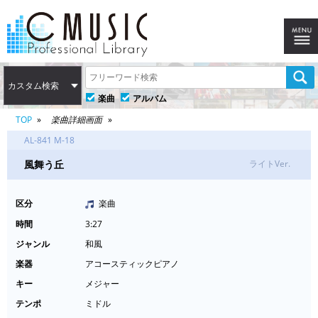
カスタム検索
楽曲
アルバム
TOP
楽曲詳細画面
AL-841 M-18
風舞う丘
ライトVer.
区分
楽曲
時間
3:27
ジャンル
和風
楽器
アコースティックピアノ
キー
メジャー
テンポ
ミドル