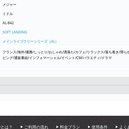
メジャー
ミドル
AL-842
SOFT LANDING
メインライブラリーシリーズ（AL）
フランス/海外/優雅/しっとり/おしゃれ/洒落た/カフェ/リラックス/落ち着き/滑ら
ピング/通販番組/インフォマーシャル/イベント/CM/バラエティ/ドラマ
Seek
aryとは？
ご利用の流れ
料金プラン
使用条件
よく