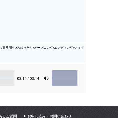
か/日常/優しい/ゆったり/オープニング/エンディング/ショッ
Volume
Current
03:14
/ 03:14
time
Toggle
Mute
あるご質問
お申し込み・お問い合わせ