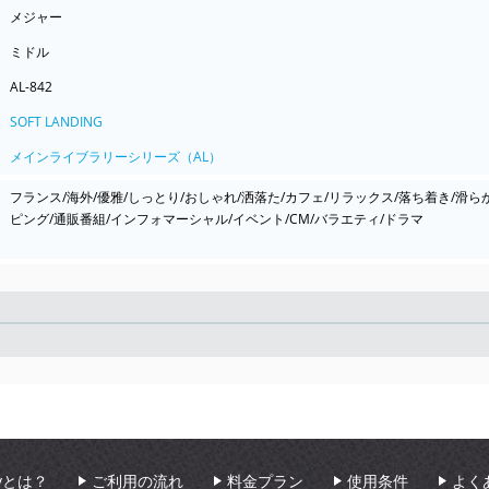
メジャー
ミドル
AL-842
SOFT LANDING
メインライブラリーシリーズ（AL）
フランス/海外/優雅/しっとり/おしゃれ/洒落た/カフェ/リラックス/落ち着き/滑ら
ピング/通販番組/インフォマーシャル/イベント/CM/バラエティ/ドラマ
Seek
aryとは？
ご利用の流れ
料金プラン
使用条件
よく