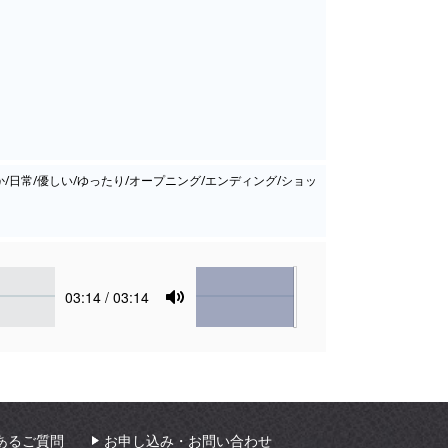
か/日常/優しい/ゆったり/オープニング/エンディング/ショッ
Volume
Current
03:14
/ 03:14
time
Toggle
Mute
あるご質問
お申し込み・お問い合わせ