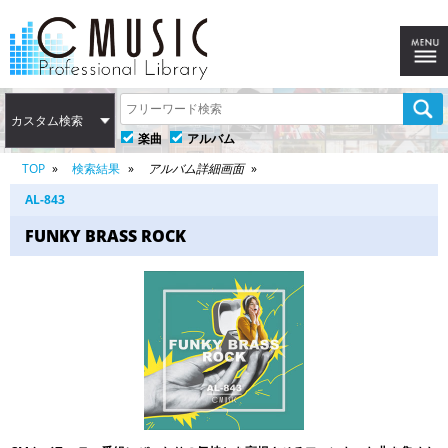
カスタム検索
楽曲
アルバム
TOP
検索結果
アルバム詳細画面
AL-843
FUNKY BRASS ROCK