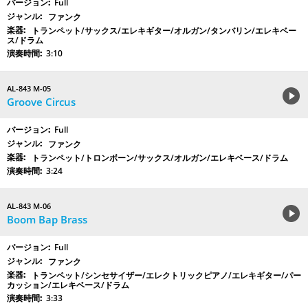
Full
ファンク
トランペット/サックス/エレキギター/オルガン/タンバリン/エレキベー
ス/ドラム
3:10
AL-843 M-05
Groove Circus
Full
ファンク
トランペット/トロンボーン/サックス/オルガン/エレキベース/ドラム
3:24
AL-843 M-06
Boom Bap Brass
Full
ファンク
トランペット/シンセサイザー/エレクトリックピアノ/エレキギター/パー
カッション/エレキベース/ドラム
3:33