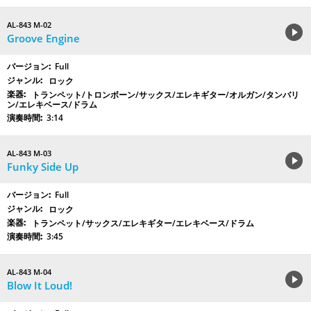
AL-843 M-02
Groove Engine
Full
ロック
トランペット/トロンボーン/サックス/エレキギター/オルガン/タンバリ
ン/エレキベース/ドラム
3:14
AL-843 M-03
Funky Side Up
Full
ロック
トランペット/サックス/エレキギター/エレキベース/ドラム
3:45
AL-843 M-04
Blow It Loud!