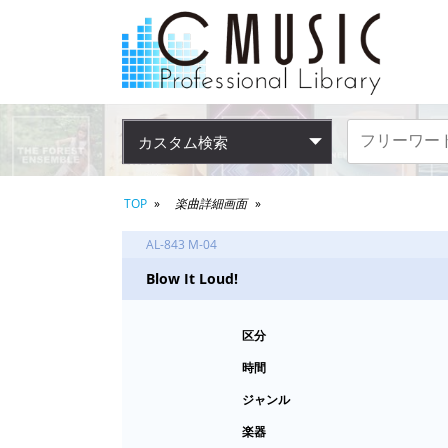
カスタム検索
TOP
楽曲詳細画面
AL-843 M-04
Blow It Loud!
区分
時間
ジャンル
楽器