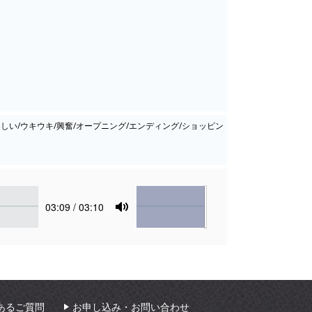
/楽しい/ウキウキ/興奮/オープニング/エンディング/ショッピン
Volume
Current
03:09
/ 03:10
time
Toggle
Mute
あるご質問
お申し込み・お問い合わせ