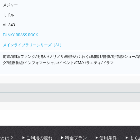
メジャー
ミドル
AL-843
FUNKY BRASS ROCK
メインライブラリーシリーズ（AL）
前進/躍動/ファンク/明るい/ノリノリ/軽快/わくわく/幕開け/愉快/期待感/ショー
グ/通販番組/インフォマーシャル/イベント/CM/バラエティ/ドラマ
Seek
aryとは？
ご利用の流れ
料金プラン
使用条件
よく