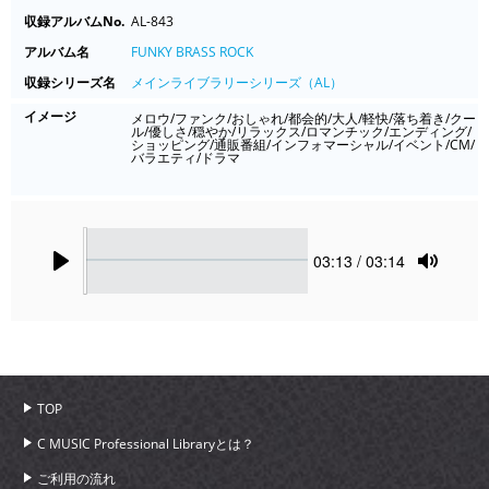
収録アルバムNo.
AL-843
アルバム名
FUNKY BRASS ROCK
収録シリーズ名
メインライブラリーシリーズ（AL）
イメージ
メロウ/ファンク/おしゃれ/都会的/大人/軽快/落ち着き/クー
ル/優しさ/穏やか/リラックス/ロマンチック/エンディング/
ショッピング/通販番組/インフォマーシャル/イベント/CM/
バラエティ/ドラマ
Seek
Current
03:13
/ 03:14
time
Play
Toggle
Mute
TOP
C MUSIC Professional Libraryとは？
ご利用の流れ