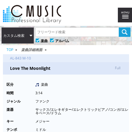
カスタム検索
楽曲
アルバム
TOP
楽曲詳細画面
AL-843 M-10
Love The Moonlight
Full
区分
楽曲
時間
3:14
ジャンル
ファンク
楽器
サックス/エレキギター/エレクトリックピアノ/コンガ/エレ
キベース/ドラム
キー
メジャー
テンポ
ミドル