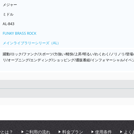
メジャー
ミドル
AL-843
FUNKY BRASS ROCK
メインライブラリーシリーズ（AL）
躍動/ロック/ファンク/スポーツ/力強い/軽快/上昇/明るい/わくわく/ノリノリ/登場/
リ/オープニング/エンディング/ショッピング/通販番組/インフォマーシャル/イベン
Seek
aryとは？
ご利用の流れ
料金プラン
使用条件
よく