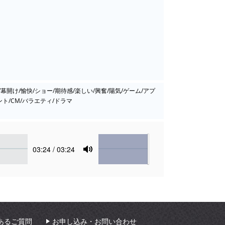
幕開け/愉快/ショー/期待感/楽しい/興奮/陽気/ゲーム/アプ
ト/CM/バラエティ/ドラマ
Volume
Current
03:24
/ 03:24
time
Toggle
Mute
あるご質問
お申し込み・お問い合わせ