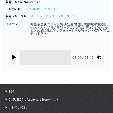
収録アルバムNo.
AL-843
アルバム名
FUNKY BRASS ROCK
収録シリーズ名
メインライブラリーシリーズ（AL）
イメージ
興奮/疾走感/スポーツ/軽快/上昇/幕開け/期待感/前進/楽し
い/わくわく/ノリノリ/オープニング/エンディング/ショッ
ピング/通販番組/インフォマーシャル/イベント/CM/バラエ
ティ/ドラマ
Seek
Current
03:44
/ 03:45
time
Play
Toggle
Mute
TOP
C MUSIC Professional Libraryとは？
ご利用の流れ