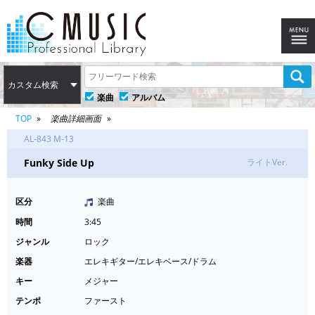
カスタム検索
楽曲
アルバム
TOP
楽曲詳細画面
AL-843 M-13
Funky Side Up
ライトVer.
区分
楽曲
時間
3:45
ジャンル
ロック
楽器
エレキギター/エレキベース/ドラム
キー
メジャー
テンポ
ファースト