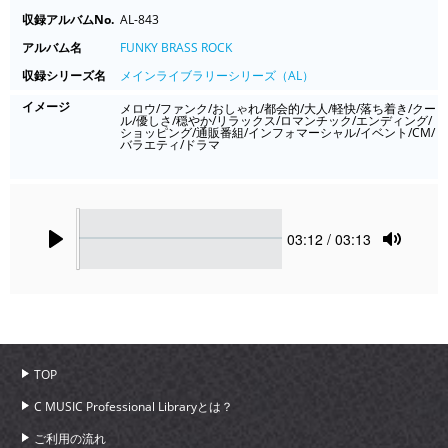
収録アルバムNo.
AL-843
アルバム名
FUNKY BRASS ROCK
収録シリーズ名
メインライブラリーシリーズ（AL）
イメージ
メロウ/ファンク/おしゃれ/都会的/大人/軽快/落ち着き/クー
ル/優しさ/穏やか/リラックス/ロマンチック/エンディング/
ショッピング/通販番組/インフォマーシャル/イベント/CM/
バラエティ/ドラマ
Seek
Current
03:12
/ 03:13
time
Play
Toggle
Mute
TOP
C MUSIC Professional Libraryとは？
ご利用の流れ