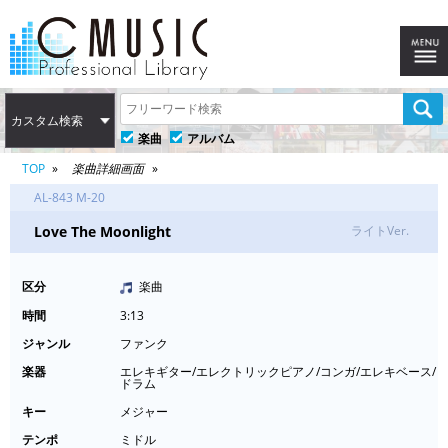
カスタム検索
楽曲
アルバム
TOP
楽曲詳細画面
AL-843 M-20
Love The Moonlight
ライトVer.
区分
楽曲
時間
3:13
ジャンル
ファンク
楽器
エレキギター/エレクトリックピアノ/コンガ/エレキベース/
ドラム
キー
メジャー
テンポ
ミドル