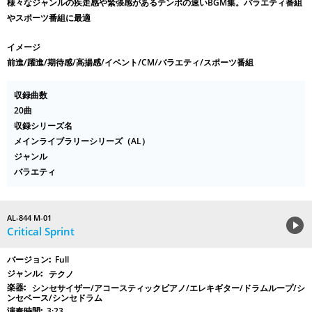
様々なジャンルの疾走感や緊張感があるテンポの速いBGM集。バラエティ番組
やスポーツ番組に最適
イメージ
前進/躍進/期待感/高揚感/イベント/CM/バラエティ/スポーツ番組
収録曲数
20曲
収録シリーズ名
メインライブラリーシリーズ（AL）
ジャンル
バラエティ
AL-844 M-01
Critical Sprint
Full
テクノ
シンセサイザー/アコースティックピアノ/エレキギター/ドラムループ/シ
ンセベース/シンセドラム
3:23