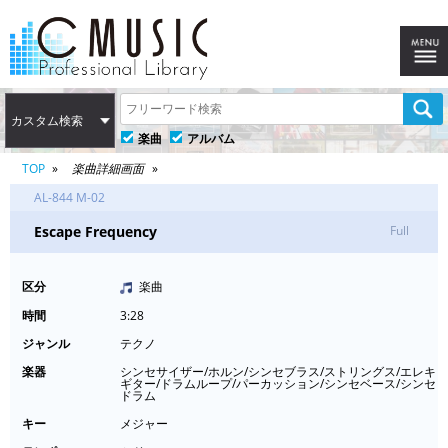
カスタム検索
楽曲
アルバム
TOP
楽曲詳細画面
AL-844 M-02
Escape Frequency
Full
区分
楽曲
時間
3:28
ジャンル
テクノ
楽器
シンセサイザー/ホルン/シンセブラス/ストリングス/エレキ
ギター/ドラムループ/パーカッション/シンセベース/シンセ
ドラム
キー
メジャー