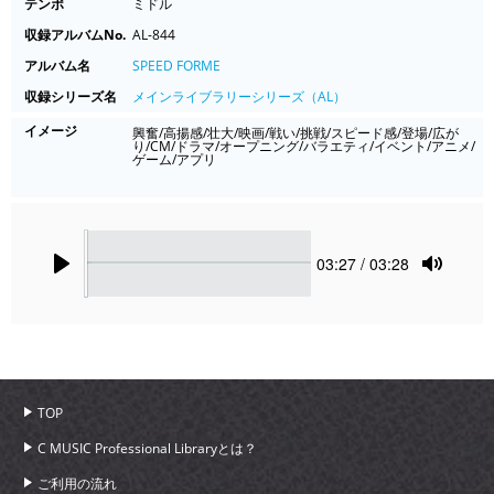
テンポ
ミドル
収録アルバムNo.
AL-844
アルバム名
SPEED FORME
収録シリーズ名
メインライブラリーシリーズ（AL）
イメージ
興奮/高揚感/壮大/映画/戦い/挑戦/スピード感/登場/広が
り/CM/ドラマ/オープニング/バラエティ/イベント/アニメ/
ゲーム/アプリ
Seek
Current
03:27
/ 03:28
time
Play
Toggle
Mute
TOP
C MUSIC Professional Libraryとは？
ご利用の流れ