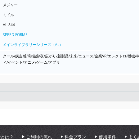
メジャー
ミドル
AL-844
SPEED FORME
メインライブラリーシリーズ（AL）
クール/疾走感/高揚感/夜/広がり/新製品/未来/ニュース/企業VP/エレクトロ/機械
ィ/イベント/アニメ/ゲーム/アプリ
Seek
aryとは？
ご利用の流れ
料金プラン
使用条件
よく