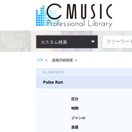
カスタム検索
TOP
楽曲詳細画面
AL-844 M-05
Pulse Run
区分
時間
ジャンル
楽器