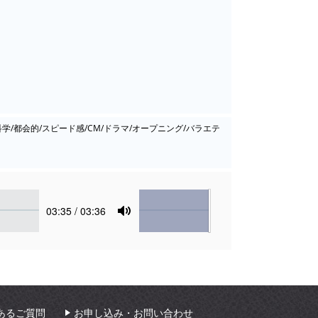
/科学/都会的/スピード感/CM/ドラマ/オープニング/バラエテ
Volume
Current
03:35
/ 03:36
time
Toggle
Mute
あるご質問
お申し込み・お問い合わせ