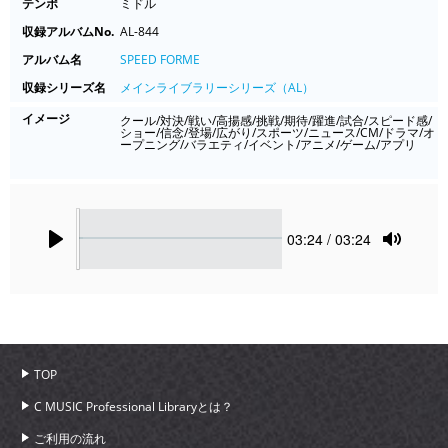
テンポ
ミドル
収録アルバムNo.
AL-844
アルバム名
SPEED FORME
収録シリーズ名
メインライブラリーシリーズ（AL）
イメージ
クール/対決/戦い/高揚感/挑戦/期待/躍進/試合/スピード感/
ショー/信念/登場/広がり/スポーツ/ニュース/CM/ドラマ/オ
ープニング/バラエティ/イベント/アニメ/ゲーム/アプリ
Seek
Current
03:24
/ 03:24
time
Play
Toggle
Mute
TOP
C MUSIC Professional Libraryとは？
ご利用の流れ