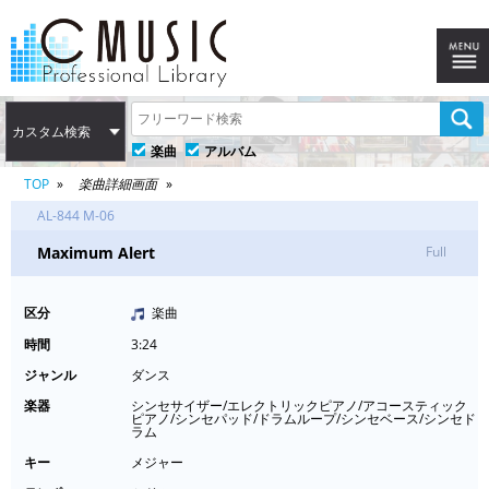
カスタム検索
楽曲
アルバム
TOP
楽曲詳細画面
AL-844 M-06
Maximum Alert
Full
区分
楽曲
時間
3:24
ジャンル
ダンス
楽器
シンセサイザー/エレクトリックピアノ/アコースティック
ピアノ/シンセパッド/ドラムループ/シンセベース/シンセド
ラム
キー
メジャー