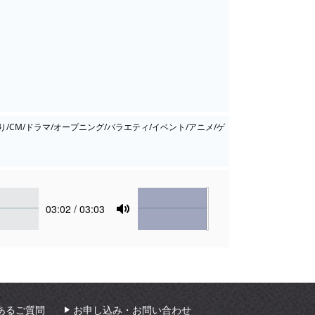
がり/CM/ドラマ/オープニング/バラエティ/イベント/アニメ/ゲ
Volume
Current
03:02
/ 03:03
time
Toggle
Mute
あるご質問
お申し込み・お問い合わせ