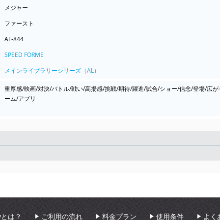
メジャー
ファースト
AL-844
SPEED FORME
メインライブラリーシリーズ（AL）
重厚感/映画/対決/バトル/戦い/高揚感/挑戦/期待/躍進/試合/ショー/信念/登場/広
ーム/アプリ
Seek
aryとは？
ご利用の流れ
料金プラン
使用条件
よく