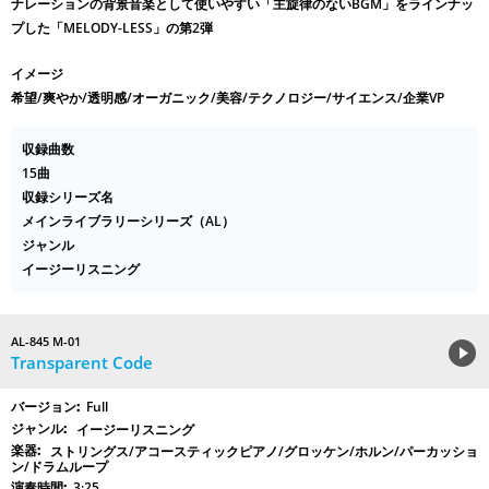
ナレーションの背景音楽として使いやすい「主旋律のないBGM」をラインナッ
プした「MELODY-LESS」の第2弾
イメージ
希望/爽やか/透明感/オーガニック/美容/テクノロジー/サイエンス/企業VP
収録曲数
15曲
収録シリーズ名
メインライブラリーシリーズ（AL）
ジャンル
イージーリスニング
AL-845 M-01
Transparent Code
Full
イージーリスニング
ストリングス/アコースティックピアノ/グロッケン/ホルン/パーカッショ
ン/ドラムループ
3:25