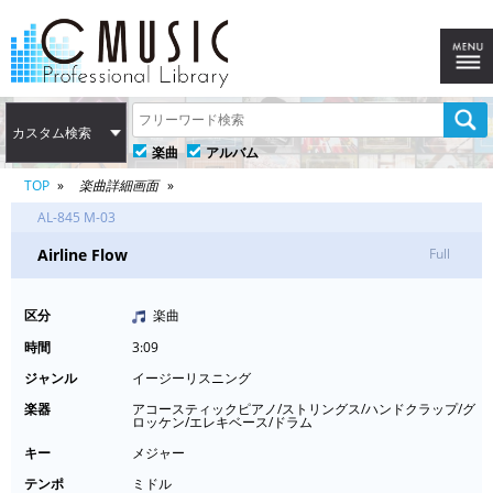
カスタム検索
楽曲
アルバム
TOP
楽曲詳細画面
AL-845 M-03
Airline Flow
Full
区分
楽曲
時間
3:09
ジャンル
イージーリスニング
楽器
アコースティックピアノ/ストリングス/ハンドクラップ/グ
ロッケン/エレキベース/ドラム
キー
メジャー
テンポ
ミドル