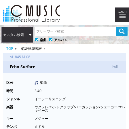
カスタム検索
楽曲
アルバム
TOP
楽曲詳細画面
AL-845 M-08
Echo Surface
Full
区分
楽曲
時間
3:40
ジャンル
イージーリスニング
楽器
ウクレレ/ハンドクラップ/パーカッション/シェーカー/エレ
キベース
キー
メジャー
テンポ
ミドル