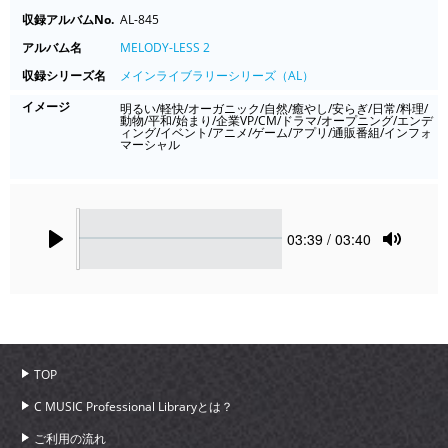
収録アルバムNo.
AL-845
アルバム名
MELODY-LESS 2
収録シリーズ名
メインライブラリーシリーズ（AL）
イメージ
明るい/軽快/オーガニック/自然/癒やし/安らぎ/日常/料理/
動物/平和/始まり/企業VP/CM/ドラマ/オープニング/エンデ
ィング/イベント/アニメ/ゲーム/アプリ/通販番組/インフォ
マーシャル
Seek
Current
03:39
/ 03:40
time
Play
Toggle
Mute
TOP
C MUSIC Professional Libraryとは？
ご利用の流れ