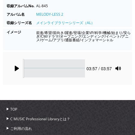
収録アルバムNo.
AL-845
アルバム名
MELODY-LESS 2
収録シリーズ名
メインライブラリーシリーズ（AL）
イメージ
前進/希望/前向き/躍進/登場/企業VP/科学/機械/始まり/安ら
ぎ/CM/ドラマ/オープニング/エンディング/イベント/アニ
メ/ゲーム/アプリ/通販番組/インフォマーシャル
Seek
Current
03:57
/ 03:57
time
Play
Toggle
Mute
TOP
C MUSIC Professional Libraryとは？
ご利用の流れ