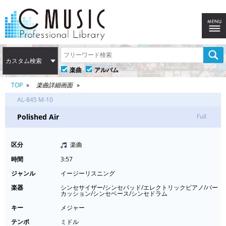
カスタム検索
楽曲
アルバム
TOP
楽曲詳細画面
AL-845 M-10
Polished Air
Full
区分
楽曲
時間
3:57
ジャンル
イージーリスニング
楽器
シンセサイザー/シンセパッド/エレクトリックピアノ/パー
カッション/シンセベース/シンセドラム
キー
メジャー
テンポ
ミドル