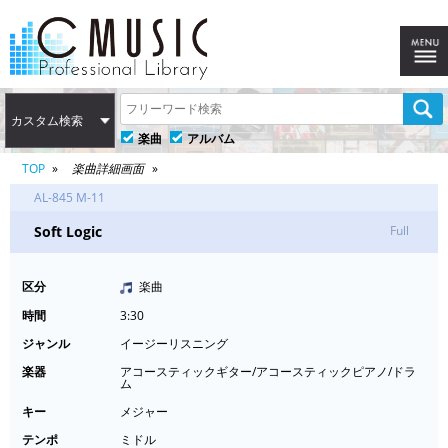
カスタム検索
楽曲
アルバム
TOP
楽曲詳細画面
AL-845 M-11
Soft Logic
Full
区分
楽曲
時間
3:30
ジャンル
イージーリスニング
楽器
アコースティックギター/アコースティックピアノ/ドラ
ム
キー
メジャー
テンポ
ミドル