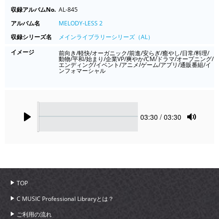
収録アルバムNo.
AL-845
アルバム名
MELODY-LESS 2
収録シリーズ名
メインライブラリーシリーズ（AL）
イメージ
前向き/軽快/オーガニック/前進/安らぎ/癒やし/日常/料理/
動物/平和/始まり/企業VP/爽やか/CM/ドラマ/オープニング/
エンディング/イベント/アニメ/ゲーム/アプリ/通販番組/イ
ンフォマーシャル
Seek
Current
03:30
/ 03:30
time
Play
Toggle
Mute
TOP
C MUSIC Professional Libraryとは？
ご利用の流れ