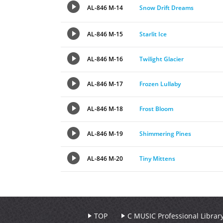
AL-846 M-14
Snow Drift Dreams
AL-846 M-15
Starlit Ice
AL-846 M-16
Twilight Glacier
AL-846 M-17
Frozen Lullaby
AL-846 M-18
Frost Bloom
AL-846 M-19
Shimmering Pines
AL-846 M-20
Tiny Mittens
TOP
C MUSIC Professional Libr