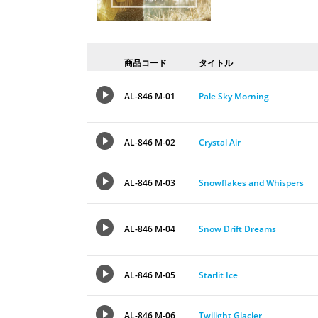
商品コード
タイトル
AL-846 M-01
Pale Sky Morning
AL-846 M-02
Crystal Air
AL-846 M-03
Snowflakes and Whispers
AL-846 M-04
Snow Drift Dreams
AL-846 M-05
Starlit Ice
AL-846 M-06
Twilight Glacier