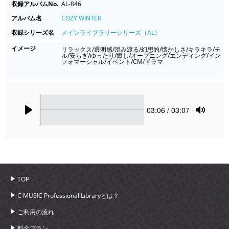
収録アルバムNo.
AL-846
アルバム名
COZY WINTER
収録シリーズ名
メインライブラリーシリーズ（AL）
イメージ
リラックス/透明感/澄み渡る/幻想的/懐かしさ/キラキラ/チ
ル/安らぎ/ゆったり/癒し/オープニング/エンディング/イン
フォマーシャル/イベント/CM/ドラマ
Seek
Current
03:06
/ 03:07
time
Play
Toggle
Mute
TOP
C MUSIC Professional Libraryとは？
ご利用の流れ
料金プラン