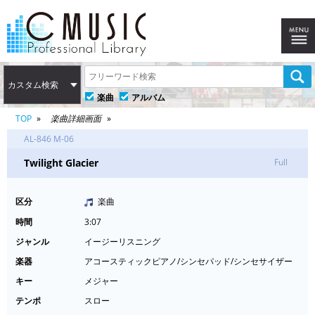
カスタム検索
楽曲
アルバム
TOP
楽曲詳細画面
AL-846 M-06
Twilight Glacier
Full
区分
楽曲
時間
3:07
ジャンル
イージーリスニング
楽器
アコースティックピアノ/シンセパッド/シンセサイザー
キー
メジャー
テンポ
スロー