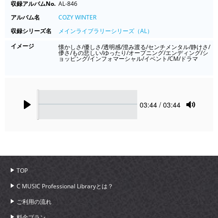
収録アルバムNo.
AL-846
アルバム名
COZY WINTER
収録シリーズ名
メインライブラリーシリーズ（AL）
イメージ
懐かしさ/優しさ/透明感/澄み渡る/センチメンタル/静けさ/
儚さ/もの悲しい/ゆったり/オープニング/エンディング/シ
ョッピング/インフォマーシャル/イベント/CM/ドラマ
Seek
Current
03:44
/ 03:44
time
Play
Toggle
Mute
TOP
C MUSIC Professional Libraryとは？
ご利用の流れ
料金プラン