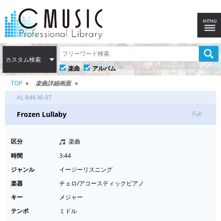
カスタム検索
楽曲
アルバム
TOP
楽曲詳細画面
AL-846 M-07
Frozen Lullaby
Full
区分
楽曲
時間
3:44
ジャンル
イージーリスニング
楽器
チェロ/アコースティックピアノ
キー
メジャー
テンポ
ミドル