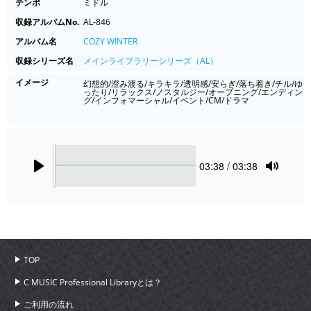
テンポ
ミドル
収録アルバムNo.
AL-846
アルバム名
COZY WINTER
収録シリーズ名
メインライブラリーシリーズ（AL）
イメージ
幻想的/澄み渡る/キラキラ/透明感/安らぎ/落ち着き/チル/ゆ
ったり/リラックス/ノスタルジー/オープニング/エンディン
グ/インフォマーシャル/イベント/CM/ドラマ
Seek
Current
03:38
/ 03:38
time
Play
Toggle
Mute
TOP
C MUSIC Professional Libraryとは？
ご利用の流れ