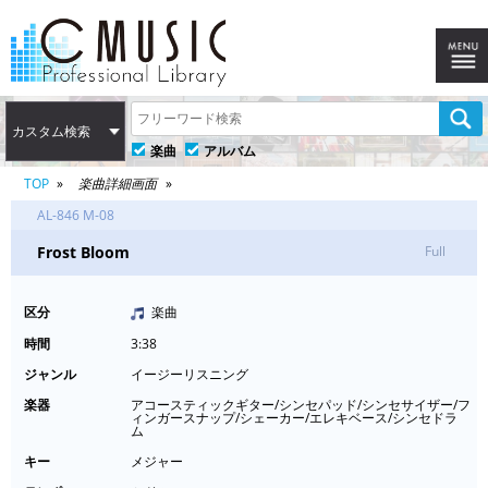
カスタム検索
楽曲
アルバム
TOP
楽曲詳細画面
AL-846 M-08
Frost Bloom
Full
区分
楽曲
時間
3:38
ジャンル
イージーリスニング
楽器
アコースティックギター/シンセパッド/シンセサイザー/フ
ィンガースナップ/シェーカー/エレキベース/シンセドラ
ム
キー
メジャー