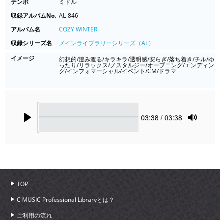
テンポ
ミドル
収録アルバムNo.
AL-846
アルバム名
COZY WINTER
収録シリーズ名
メインライブラリーシリーズ（AL）
イメージ
幻想的/澄み渡る/キラキラ/透明感/安らぎ/落ち着き/チル/ゆ
ったり/リラックス/ノスタルジー/オープニング/エンディン
グ/インフォマーシャル/イベント/CM/ドラマ
Seek
Current
03:38
/ 03:38
time
Play
Toggle
Mute
TOP
C MUSIC Professional Libraryとは？
ご利用の流れ