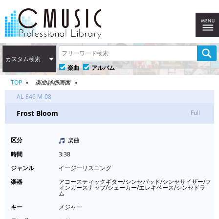
カスタム検索
楽曲
アルバム
TOP
楽曲詳細画面
AL-846 M-08
Frost Bloom
Full
区分
楽曲
時間
3:38
ジャンル
イージーリスニング
楽器
アコースティックギター/シンセパッド/シンセサイザー/フ
ィンガースナップ/シェーカー/エレキベース/シンセドラ
ム
キー
メジャー