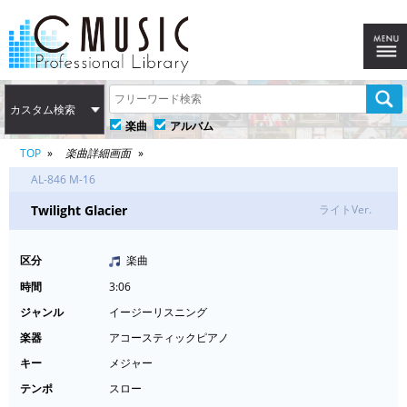
カスタム検索
楽曲
アルバム
TOP
楽曲詳細画面
AL-846 M-16
Twilight Glacier
ライトVer.
区分
楽曲
時間
3:06
ジャンル
イージーリスニング
楽器
アコースティックピアノ
キー
メジャー
テンポ
スロー