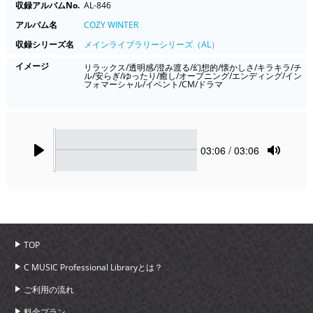
収録アルバムNo.
AL-846
アルバム名
COZY WINTER
収録シリーズ名
メインライブラリーシリーズ（AL）
イメージ
リラックス/透明感/澄み渡る/幻想的/懐かしさ/キラキラ/チ
ル/安らぎ/ゆったり/癒し/オープニング/エンディング/イン
フォマーシャル/イベント/CM/ドラマ
Seek
Current
03:06
/ 03:06
time
Play
Toggle
Mute
TOP
C MUSIC Professional Libraryとは？
ご利用の流れ
料金プラン