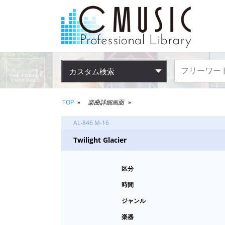
カスタム検索
TOP
楽曲詳細画面
AL-846 M-16
Twilight Glacier
区分
時間
ジャンル
楽器