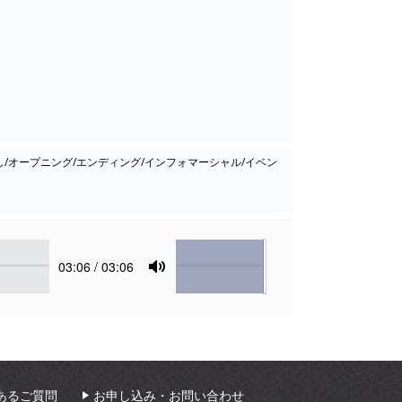
癒し/オープニング/エンディング/インフォマーシャル/イベン
Volume
Current
03:06
/ 03:06
time
Toggle
Mute
あるご質問
お申し込み・お問い合わせ