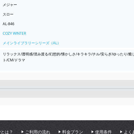
メジャー
スロー
AL-846
COZY WINTER
メインライブラリーシリーズ（AL）
リラックス/透明感/澄み渡る/幻想的/懐かしさ/キラキラ/チル/安らぎ/ゆったり/
ト/CM/ドラマ
Seek
aryとは？
ご利用の流れ
料金プラン
使用条件
よく