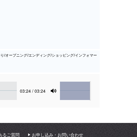
たり/オープニング/エンディング/ショッピング/インフォマー
Volume
Current
03:24
/ 03:24
time
Toggle
Mute
あるご質問
お申し込み・お問い合わせ