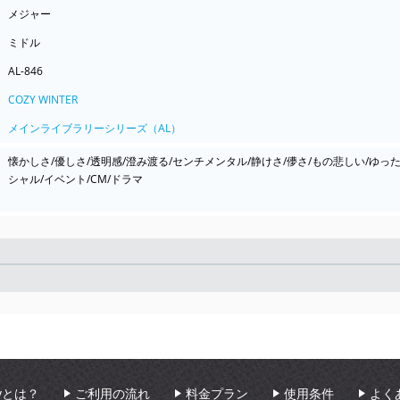
メジャー
ミドル
AL-846
COZY WINTER
メインライブラリーシリーズ（AL）
懐かしさ/優しさ/透明感/澄み渡る/センチメンタル/静けさ/儚さ/もの悲しい/ゆっ
シャル/イベント/CM/ドラマ
Seek
aryとは？
ご利用の流れ
料金プラン
使用条件
よく