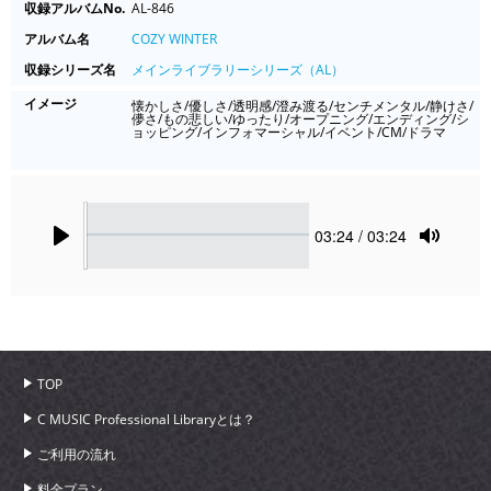
収録アルバムNo.
AL-846
アルバム名
COZY WINTER
収録シリーズ名
メインライブラリーシリーズ（AL）
イメージ
懐かしさ/優しさ/透明感/澄み渡る/センチメンタル/静けさ/
儚さ/もの悲しい/ゆったり/オープニング/エンディング/シ
ョッピング/インフォマーシャル/イベント/CM/ドラマ
Seek
Current
03:24
/ 03:24
time
Play
Toggle
Mute
TOP
C MUSIC Professional Libraryとは？
ご利用の流れ
料金プラン