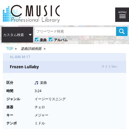
カスタム検索
楽曲
アルバム
TOP
楽曲詳細画面
AL-846 M-17
Frozen Lullaby
ライトVer.
区分
楽曲
時間
3:24
ジャンル
イージーリスニング
楽器
チェロ
キー
メジャー
テンポ
ミドル